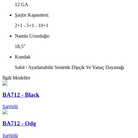
12 GA
Şarjör Kapasitesi:
2+1 - 5+1 - 10+1
Namlu Uzunluğu:
18,5"
Kundak
Sabit / Ayarlanabilir Sentetik Dipçik Ve Yanaç Dayanağı
İlgili Modeller
BA712 - Black
Şarjörlü
BA712 - Odg
Şarjörlü