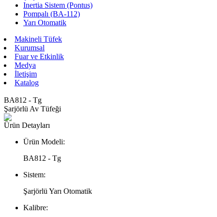
Inertia Sistem (Pontus)
Pompalı (BA-112)
Yarı Otomatik
Makineli Tüfek
Kurumsal
Fuar ve Etkinlik
Medya
İletişim
Katalog
BA812 - Tg
Şarjörlü Av Tüfeği
Ürün Detayları
Ürün Modeli:
BA812 - Tg
Sistem:
Şarjörlü Yarı Otomatik
Kalibre: