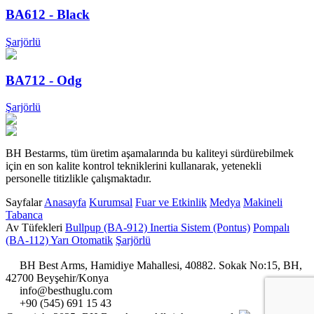
BA612 - Black
Şarjörlü
BA712 - Odg
Şarjörlü
BH Bestarms, tüm üretim aşamalarında bu kaliteyi sürdürebilmek
için en son kalite kontrol tekniklerini kullanarak, yetenekli
personelle titizlikle çalışmaktadır.
Sayfalar
Anasayfa
Kurumsal
Fuar ve Etkinlik
Medya
Makineli
Tabanca
Av Tüfekleri
Bullpup (BA-912)
Inertia Sistem (Pontus)
Pompalı
(BA-112)
Yarı Otomatik
Şarjörlü
BH Best Arms, Hamidiye Mahallesi, 40882. Sokak No:15, BH,
42700 Beyşehir/Konya
info@besthuglu.com
+90 (545) 691 15 43