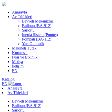
Anasayfa
Av Tüfekleri
Levyeli Mekanizma
Bullpup (BA-912)
Şarjörlü
Inertia Sistem (Pontus)
Pompalı (BA-112)
Yarı Otomatik
Makineli Tüfek
Kurumsal
Fuar ve Etkinlik
Medya
İletişim
EN
Katalog
EN
Anasayfa
Av Tüfekleri
Levyeli Mekanizma
Bullpup (BA-912)
Şarjörlü