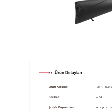
Ürün Detayları
BA212 - Blac
Ürün Modeli:
12 GA
Kalibre:
2+1 - 5+1 - 10+
Şarjör Kapasitesi: