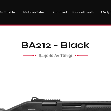
Av Tüfekleri
Makineli Tüfek
Kurumsal
Fuar ve Etkinlik
Medy
BA212 - Black
Şarjörlü Av Tüfeği