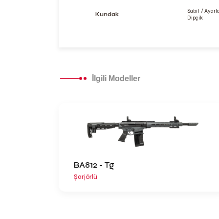
Sabit / Ayarl
Kundak
Dipçik
İlgili Modeller
BA812 - Tg
Şarjörlü