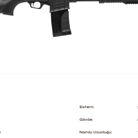
k
Sistem:
Gövde:
1
Namlu Uzunluğu: