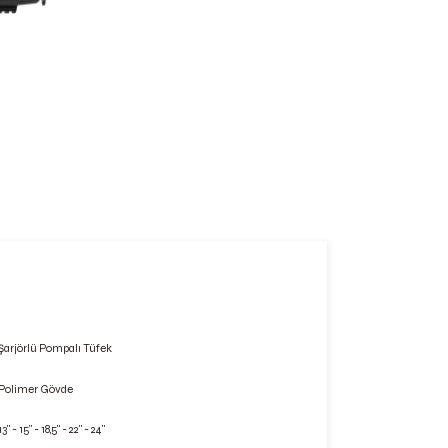
Şarjörlü Pompalı Tüfek
Polimer Gövde
13" - 15" - 18,5" - 22" - 24"