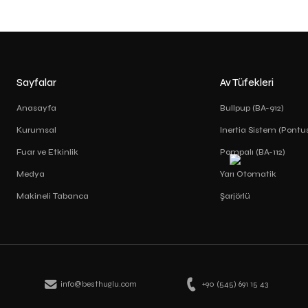
Sayfalar
Av Tüfekleri
Anasayfa
Bullpup (BA-912)
Kurumsal
Inertia Sistem (Pontu
Fuar ve Etkinlik
Pompalı (BA-112)
Medya
Yarı Otomatik
Makineli Tabanca
Şarjörlü
info@besthuglu.com
+90 (545) 691 15 43