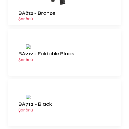
BA812 - Bronze
Şarjörlü
BA212 - Foldable Black
Şarjörlü
BA712 - Black
Şarjörlü