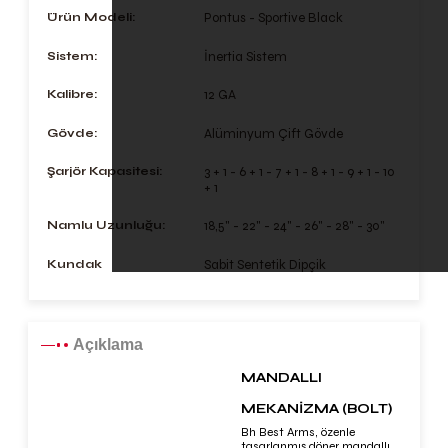
Ürün Modeli:
Pontus - Sportive Black
Sistem:
İnertia Sistem
Kalibre:
12 GA
Gövde:
Alüminyum Çift Gövde
Şarjör Kapasitesi:
3 + 1 - 6 + 1 - 7 + 1 - 8 + 1 - 9 + 1 - 10
+ 1
Namlu Uzunluğu:
18,5" - 22" - 24" - 26" - 28" - 30"
Kundak
Sabit Sentetik Dipçik
Açıklama
MANDALLI
MEKANİZMA (BOLT)
Bh Best Arms, özenle
tasarlanmış döner mandallı