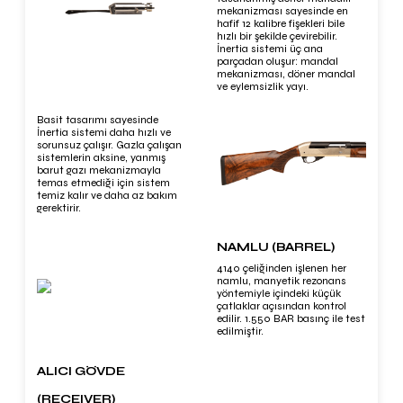
mekanizması sayesinde en
hafif 12 kalibre fişekleri bile
hızlı bir şekilde çevirebilir.
İnertia sistemi üç ana
parçadan oluşur: mandal
mekanizması, döner mandal
ve eylemsizlik yayı.
Basit tasarımı sayesinde
İnertia sistemi daha hızlı ve
sorunsuz çalışır. Gazla çalışan
sistemlerin aksine, yanmış
barut gazı mekanizmayla
temas etmediği için sistem
temiz kalır ve daha az bakım
gerektirir.
NAMLU (BARREL)
4140 çeliğinden işlenen her
namlu, manyetik rezonans
yöntemiyle içindeki küçük
çatlaklar açısından kontrol
edilir. 1.550 BAR basınç ile test
edilmiştir.
ALICI GÖVDE
(RECEIVER)