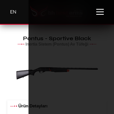
EN
Pontus - Sportive Black
Inertia Sistem (Pontus) Av Tüfeği
Ürün Detayları