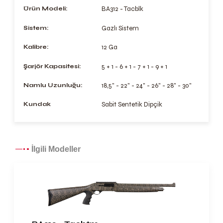
Ürün Modeli:
BA312 - Tacblk
Sistem:
Gazlı Sistem
Kalibre:
12 Ga
Şarjör Kapasitesi:
5 + 1 - 6 + 1 - 7 + 1 - 9 + 1
Namlu Uzunluğu:
18,5" - 22" - 24" - 26" - 28" - 30"
Kundak
Sabit Sentetik Dipçik
İlgili Modeller